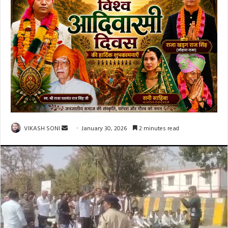
Send
VIKASH SONI
January 30, 2026
2 minutes read
an
email