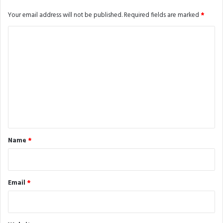
Your email address will not be published.
Required fields are marked
*
C
o
m
m
e
n
t
*
Name
*
Email
*