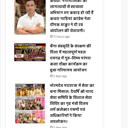
कवर्धा: नगरपालिका की
लापरवाही से स्वच्छता
अभियान ठप कबाड़ हो रही हैं
कचरा गाड़ियां कांग्रेस नेता
दीपक ठाकुर ने दी उग्र
आंदोलन की चेतावनी।
11 hours ago
बैगा संस्कृति के संरक्षण की
दिशा में महत्वपूर्ण पहल
दमगढ़ में गुरु-शिष्य परंपरा
कला दीक्षा कार्यक्रम का
हुआ गरिमामय आयोजन
3 days ago
भोरमदेव पदयात्रा में सेवा का
बना मिसाल: देवर्षि श्री नारद
सेवा समिति के विशाल सेवा
शिविर का गृह मंत्री विजय
शर्म कलेक्टर एसपी एवं
अधिकारियों ने किया
अवलोकन।
3 days ago