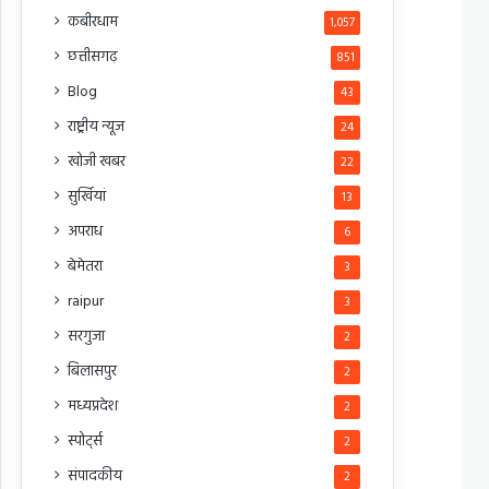
कबीरधाम
1,057
छत्तीसगढ़
851
Blog
43
राष्ट्रीय न्यूज
24
खोजी खबर
22
सुर्खियां
13
अपराध
6
बेमेतरा
3
raipur
3
सरगुजा
2
बिलासपुर
2
मध्यप्रदेश
2
स्पोर्ट्स
2
संपादकीय
2