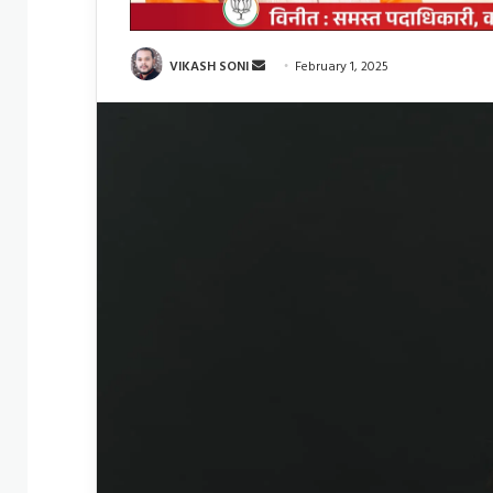
Send
VIKASH SONI
February 1, 2025
an
email