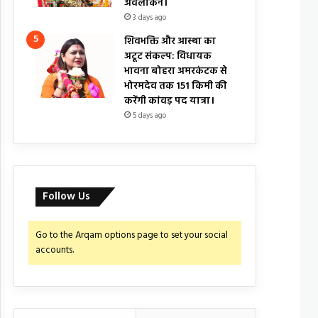
अवलोकन।
3 days ago
शिवभक्ति और आस्था का
अटूट संकल्प: विधायक
भावना बोहरा अमरकंटक से
भोरमदेव तक 151 किमी की
करेंगी कांवड़ पद यात्रा।
5 days ago
Follow Us
Go to the Arqam options page to set your social
accounts.