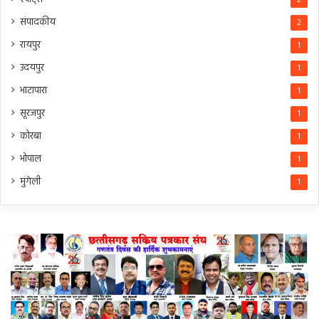
संपादकीय
2
रायपुर
1
उदयपुर
1
भाटापारा
1
सूरजपुर
1
कोरबा
1
भोपाल
1
मुंगेली
1