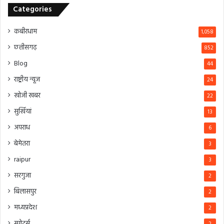
Categories
कबीरधाम
1,058
छत्तीसगढ़
852
Blog
44
राष्ट्रीय न्यूज
24
खोजी खबर
22
सुर्खियां
13
अपराध
6
बेमेतरा
3
raipur
3
सरगुजा
2
बिलासपुर
2
मध्यप्रदेश
2
स्पोर्ट्स
2