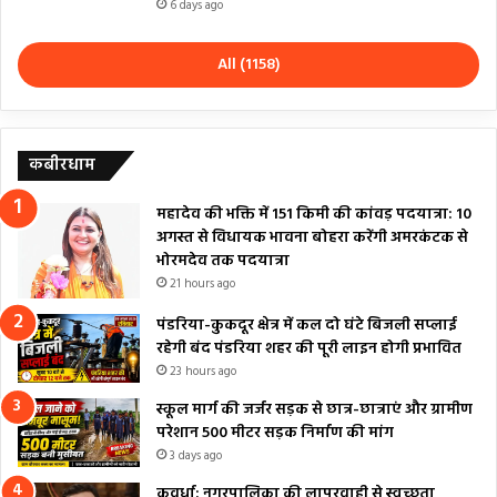
6 days ago
All (1158)
कबीरधाम
महादेव की भक्ति में 151 किमी की कांवड़ पदयात्रा: 10
अगस्त से विधायक भावना बोहरा करेंगी अमरकंटक से
भोरमदेव तक पदयात्रा
21 hours ago
पंडरिया-कुकदूर क्षेत्र में कल दो घंटे बिजली सप्लाई
रहेगी बंद पंडरिया शहर की पूरी लाइन होगी प्रभावित
23 hours ago
स्कूल मार्ग की जर्जर सड़क से छात्र-छात्राएं और ग्रामीण
परेशान 500 मीटर सड़क निर्माण की मांग
3 days ago
कवर्धा: नगरपालिका की लापरवाही से स्वच्छता