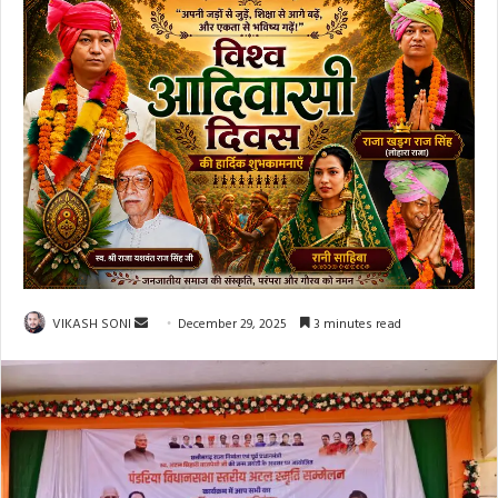
Send
VIKASH SONI
December 29, 2025
3 minutes read
an
email