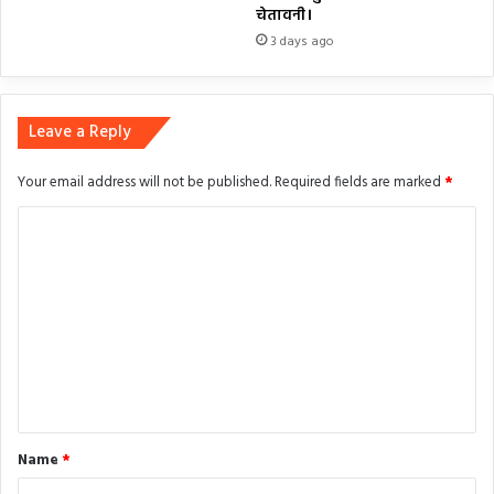
चेतावनी।
3 days ago
Leave a Reply
Your email address will not be published.
Required fields are marked
*
C
o
m
m
e
n
t
*
Name
*