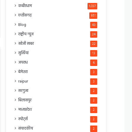
कबीरधाम
1,057
छत्तीसगढ़
851
Blog
43
राष्ट्रीय न्यूज
24
खोजी खबर
22
सुर्खियां
13
अपराध
6
बेमेतरा
3
raipur
3
सरगुजा
2
बिलासपुर
2
मध्यप्रदेश
2
स्पोर्ट्स
2
संपादकीय
2