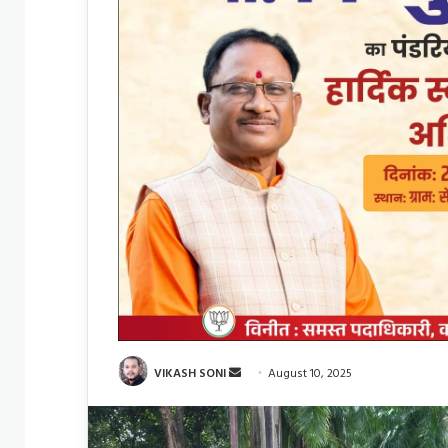
Send
VIKASH SONI
August 10, 2025
an
email