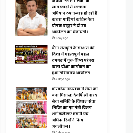
कवर्धा: नगरपालिका की
लापरवाही से स्वच्छता
अभियान ठप कबाड़ हो रही हैं
कचरा गाड़ियां कांग्रेस नेता
दीपक ठाकुर ने दी उग्र
आंदोलन की चेतावनी।
1 day ago
बैगा संस्कृति के संरक्षण की
दिशा में महत्वपूर्ण पहल
दमगढ़ में गुरु-शिष्य परंपरा
कला दीक्षा कार्यक्रम का
हुआ गरिमामय आयोजन
4 days ago
भोरमदेव पदयात्रा में सेवा का
बना मिसाल: देवर्षि श्री नारद
सेवा समिति के विशाल सेवा
शिविर का गृह मंत्री विजय
शर्म कलेक्टर एसपी एवं
अधिकारियों ने किया
अवलोकन।
4 days ago