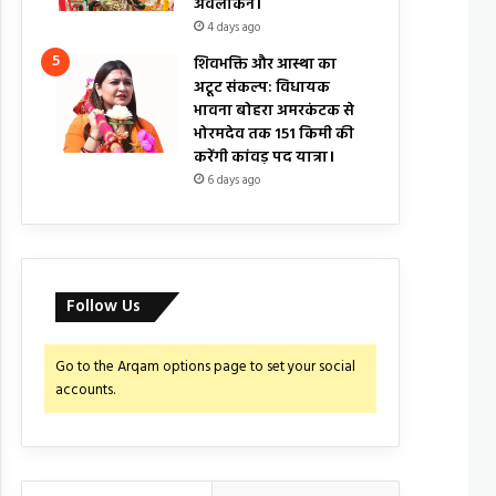
अवलोकन।
4 days ago
शिवभक्ति और आस्था का
अटूट संकल्प: विधायक
भावना बोहरा अमरकंटक से
भोरमदेव तक 151 किमी की
करेंगी कांवड़ पद यात्रा।
6 days ago
Follow Us
Go to the Arqam options page to set your social
accounts.