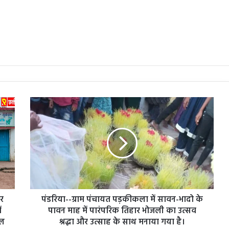
पंडरिया-
-ग्राम
पंचायत
पड़कीकला
में
सावन-
भादो
के
पावन
घर
माह
पंडरिया--ग्राम पंचायत पड़कीकला में सावन-भादो के
में
ं
पावन माह में पारंपरिक तिहार भोजली का उत्सव
पारंपरिक
कल
श्रद्धा और उत्साह के साथ मनाया गया है।