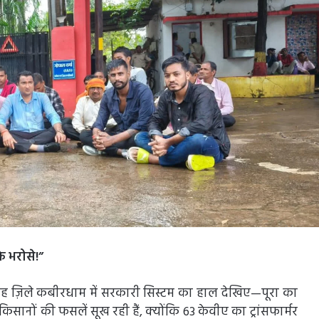
े भरोसे!”
 गृह ज़िले कबीरधाम में सरकारी सिस्टम का हाल देखिए—पूरा का
ें किसानों की फसलें सूख रही हैं, क्योंकि 63 केवीए का ट्रांसफार्मर