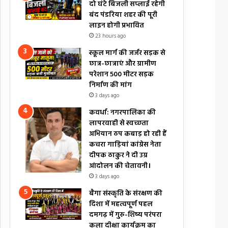
दो घंटे बिजली सप्लाई रहेगी
बंद पंडरिया शहर की पूरी
लाइन होगी प्रभावित
23 hours ago
स्कूल मार्ग की जर्जर सड़क से
छात्र-छात्राएं और ग्रामीण
परेशान 500 मीटर सड़क
निर्माण की मांग
3 days ago
कवर्धा: नगरपालिका की
लापरवाही से स्वच्छता
अभियान ठप कबाड़ हो रही हैं
कचरा गाड़ियां कांग्रेस नेता
दीपक ठाकुर ने दी उग्र
आंदोलन की चेतावनी।
3 days ago
बैगा संस्कृति के संरक्षण की
दिशा में महत्वपूर्ण पहल
दमगढ़ में गुरु-शिष्य परंपरा
कला दीक्षा कार्यक्रम का