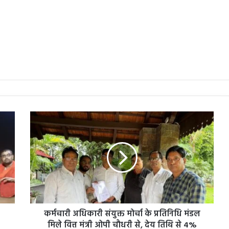
क
र्म
चा
री
अ
धि
का
री
सं
कर्मचारी अधिकारी संयुक्त मोर्चा के प्रतिनिधि मंडल
यु
क्त
मिले वित्त मंत्री ओपी चौधरी से, देय तिथि से 4%