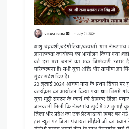
S
VIKASH SONI
July 31, 2024
e
आशु चंद्रवंशी,बड़ेगौटिया/कवर्धा। ग्राम नेऊरगांव ख
n
जागरूकता कार्यक्रम का आयोजन किया गया।वहां के
d
को हरा भरा बनाने का एक जिम्मेदारी उठाएं है
a
परिकल्पना है। सभी युवा शक्ति और ग्रामीण जन म
n
e
सुंदर संदेश दिए है।
m
22 जुलाई 2024 श्रावण मास के प्रथम दिवस पर युवा 
a
कार्यक्रम का आयोजन किया गया था। जिसमें गांव
i
युवा मुट्ठी संगठन के कार्य को देखकर जिला पं
l
जानकारी मिली कि नेऊरगांव खुर्द में 22 जुलाई वृक
जिला और प्रदेश का एक प्रेरणादायी खबर बन गई 
इस न्यूज पर जिला पंचायत सीईओ जी का ध्यान क