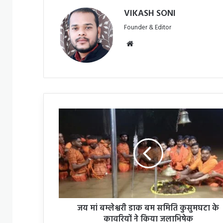
VIKASH SONI
Founder & Editor
We
bsi
te
ज
य
मां
ब
म्ले
श्व
री
डा
क
जय मां बम्लेश्वरी डाक बम समिति कुसुमघटा के
ब
म
कावरियों ने किया जलाभिषेक