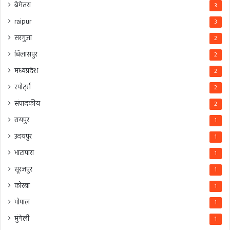
बेमेतरा
3
raipur
3
सरगुजा
2
बिलासपुर
2
मध्यप्रदेश
2
स्पोर्ट्स
2
संपादकीय
2
रायपुर
1
उदयपुर
1
भाटापारा
1
सूरजपुर
1
कोरबा
1
भोपाल
1
मुंगेली
1