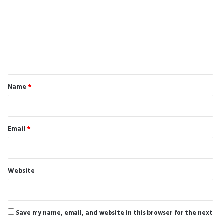
m
m
e
n
t
*
Name
*
Email
*
Website
Save my name, email, and website in this browser for the next