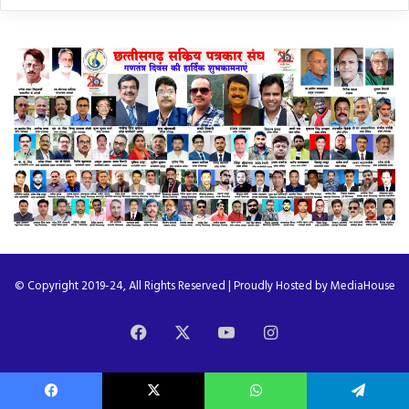
© Copyright 2019-24, All Rights Reserved | Proudly Hosted by
MediaHouse
Facebook
X
YouTube
Instagram
Facebook
X
WhatsApp
Telegram