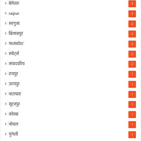
बेमेतरा
3
raipur
3
सरगुजा
2
बिलासपुर
2
मध्यप्रदेश
2
स्पोर्ट्स
2
संपादकीय
2
रायपुर
1
उदयपुर
1
भाटापारा
1
सूरजपुर
1
कोरबा
1
भोपाल
1
मुंगेली
1