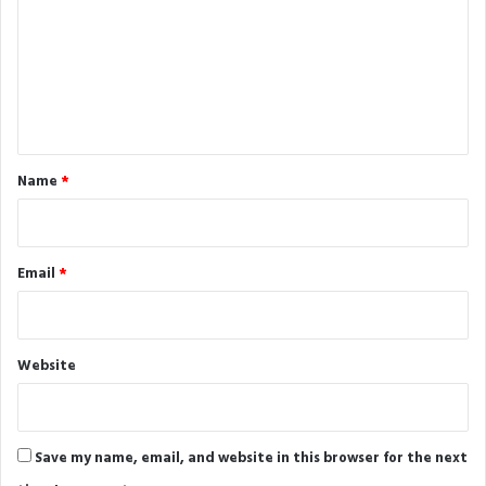
m
m
e
n
t
*
Name
*
Email
*
Website
Save my name, email, and website in this browser for the next