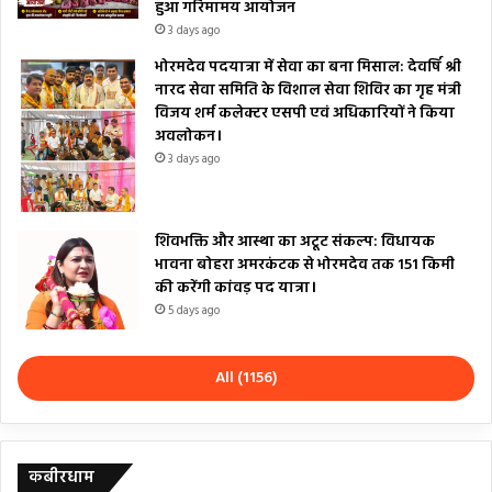
हुआ गरिमामय आयोजन
3 days ago
भोरमदेव पदयात्रा में सेवा का बना मिसाल: देवर्षि श्री
नारद सेवा समिति के विशाल सेवा शिविर का गृह मंत्री
विजय शर्म कलेक्टर एसपी एवं अधिकारियों ने किया
अवलोकन।
3 days ago
शिवभक्ति और आस्था का अटूट संकल्प: विधायक
भावना बोहरा अमरकंटक से भोरमदेव तक 151 किमी
की करेंगी कांवड़ पद यात्रा।
5 days ago
All (1156)
कबीरधाम