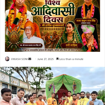
Send
VIKASH SONI
June 27, 2025
Less than a minute
an
email