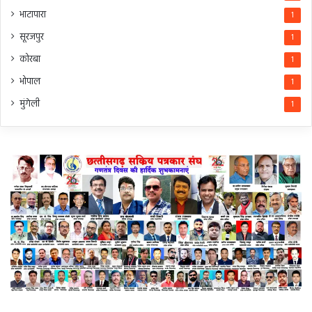
भाटापारा
1
सूरजपुर
1
कोरबा
1
भोपाल
1
मुंगेली
1