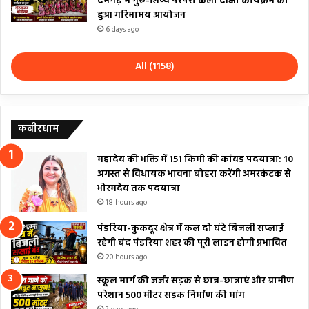
दमगढ़ में गुरु-शिष्य परंपरा कला दीक्षा कार्यक्रम का
हुआ गरिमामय आयोजन
6 days ago
All (1158)
कबीरधाम
महादेव की भक्ति में 151 किमी की कांवड़ पदयात्रा: 10
अगस्त से विधायक भावना बोहरा करेंगी अमरकंटक से
भोरमदेव तक पदयात्रा
18 hours ago
पंडरिया-कुकदूर क्षेत्र में कल दो घंटे बिजली सप्लाई
रहेगी बंद पंडरिया शहर की पूरी लाइन होगी प्रभावित
20 hours ago
स्कूल मार्ग की जर्जर सड़क से छात्र-छात्राएं और ग्रामीण
परेशान 500 मीटर सड़क निर्माण की मांग