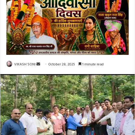
Send
VIKASH SONI
October 28, 2025
1 minute read
an
email