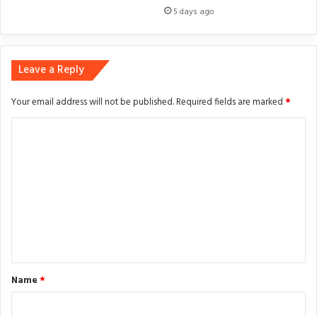
5 days ago
Leave a Reply
Your email address will not be published.
Required fields are marked
*
C
o
m
m
e
n
t
*
Name
*