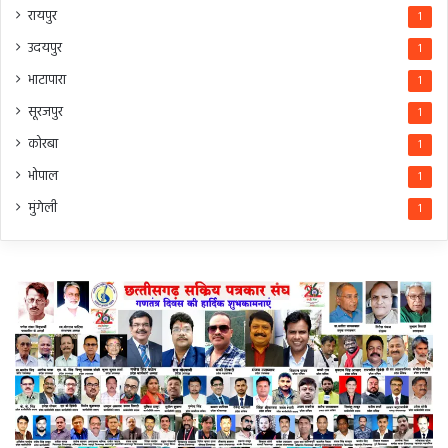
रायपुर
1
उदयपुर
1
भाटापारा
1
सूरजपुर
1
कोरबा
1
भोपाल
1
मुंगेली
1