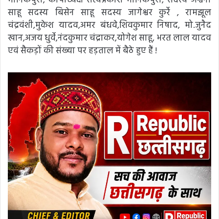
मानिकपुरी, कोषाध्यक्ष सत्यप्रकाश मानिकपुरी, सदस्य अश्वनी
साहू सदस्य बिसेन साहू सदस्य जागेश्वर कुर्रे , रामझूल
चंद्रवंशी,मुकेश यादव,अमर बंधवे,शिवकुमार निषाद, मो.जुनैद
खान,अजय धुर्वे,नंदकुमार चंद्राकर,योगेश साहू, भरत लाल यादव
एवं सैकड़ों की संख्या पर हड़ताल में बैठे हुए हैं !