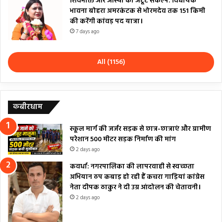
शिवभक्ति और आस्था का अटूट संकल्प: विधायक
भावना बोहरा अमरकंटक से भोरमदेव तक 151 किमी
की करेंगी कांवड़ पद यात्रा।
7 days ago
All (1156)
कबीरधाम
स्कूल मार्ग की जर्जर सड़क से छात्र-छात्राएं और ग्रामीण
परेशान 500 मीटर सड़क निर्माण की मांग
2 days ago
कवर्धा: नगरपालिका की लापरवाही से स्वच्छता
अभियान ठप कबाड़ हो रही हैं कचरा गाड़ियां कांग्रेस
नेता दीपक ठाकुर ने दी उग्र आंदोलन की चेतावनी।
2 days ago