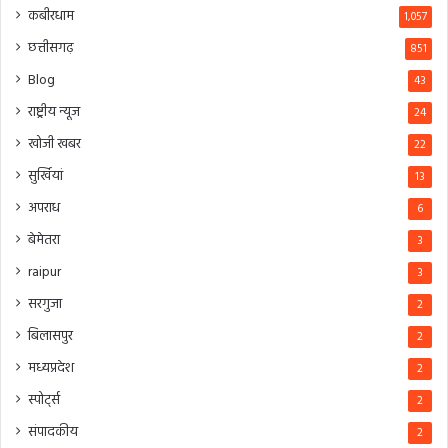
कबीरधाम
1,057
छत्तीसगढ़
851
Blog
43
राष्ट्रीय न्यूज
24
खोजी खबर
22
सुर्खियां
13
अपराध
6
बेमेतरा
3
raipur
3
सरगुजा
2
बिलासपुर
2
मध्यप्रदेश
2
स्पोर्ट्स
2
संपादकीय
2