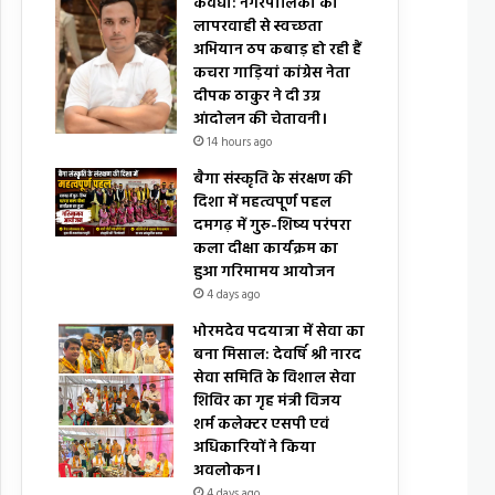
कवर्धा: नगरपालिका की
लापरवाही से स्वच्छता
अभियान ठप कबाड़ हो रही हैं
कचरा गाड़ियां कांग्रेस नेता
दीपक ठाकुर ने दी उग्र
आंदोलन की चेतावनी।
14 hours ago
बैगा संस्कृति के संरक्षण की
दिशा में महत्वपूर्ण पहल
दमगढ़ में गुरु-शिष्य परंपरा
कला दीक्षा कार्यक्रम का
हुआ गरिमामय आयोजन
4 days ago
भोरमदेव पदयात्रा में सेवा का
बना मिसाल: देवर्षि श्री नारद
सेवा समिति के विशाल सेवा
शिविर का गृह मंत्री विजय
शर्म कलेक्टर एसपी एवं
अधिकारियों ने किया
अवलोकन।
4 days ago