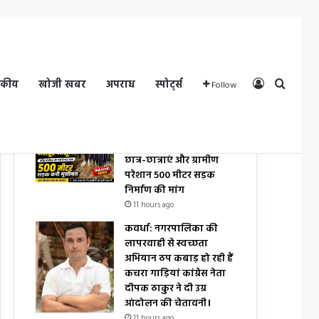
Log In
Search
दकीय
खोजी खबर
अपराध
स्पोर्ट्स
Follow
By VIKASH SONI
स्कूल मार्ग की जर्जर सड़क से
छात्र-छात्राएं और ग्रामीण
परेशान 500 मीटर सड़क
निर्माण की मांग
11 hours ago
कवर्धा: नगरपालिका की
लापरवाही से स्वच्छता
अभियान ठप कबाड़ हो रही हैं
कचरा गाड़ियां कांग्रेस नेता
दीपक ठाकुर ने दी उग्र
आंदोलन की चेतावनी।
11 hours ago