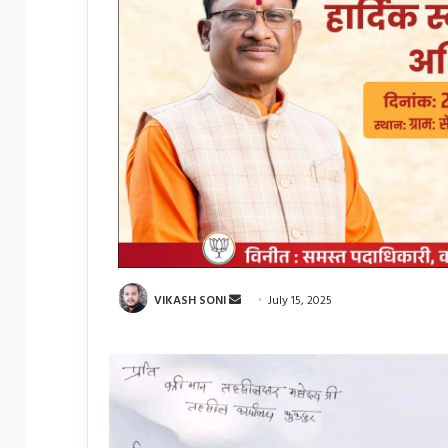
Send
VIKASH SONI
July 15, 2025
an
email