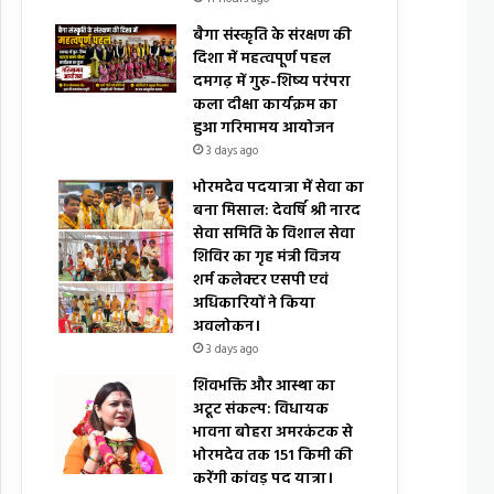
बैगा संस्कृति के संरक्षण की
दिशा में महत्वपूर्ण पहल
दमगढ़ में गुरु-शिष्य परंपरा
कला दीक्षा कार्यक्रम का
हुआ गरिमामय आयोजन
3 days ago
भोरमदेव पदयात्रा में सेवा का
बना मिसाल: देवर्षि श्री नारद
सेवा समिति के विशाल सेवा
शिविर का गृह मंत्री विजय
शर्म कलेक्टर एसपी एवं
अधिकारियों ने किया
अवलोकन।
3 days ago
शिवभक्ति और आस्था का
अटूट संकल्प: विधायक
भावना बोहरा अमरकंटक से
भोरमदेव तक 151 किमी की
करेंगी कांवड़ पद यात्रा।