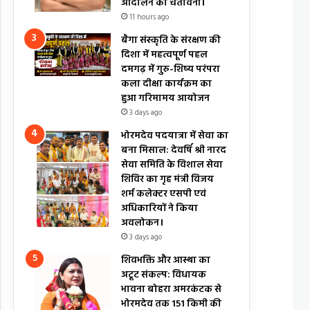
आंदोलन की चेतावनी।
11 hours ago
बैगा संस्कृति के संरक्षण की
दिशा में महत्वपूर्ण पहल
दमगढ़ में गुरु-शिष्य परंपरा
कला दीक्षा कार्यक्रम का
हुआ गरिमामय आयोजन
3 days ago
भोरमदेव पदयात्रा में सेवा का
बना मिसाल: देवर्षि श्री नारद
सेवा समिति के विशाल सेवा
शिविर का गृह मंत्री विजय
शर्म कलेक्टर एसपी एवं
अधिकारियों ने किया
अवलोकन।
3 days ago
शिवभक्ति और आस्था का
अटूट संकल्प: विधायक
भावना बोहरा अमरकंटक से
भोरमदेव तक 151 किमी की