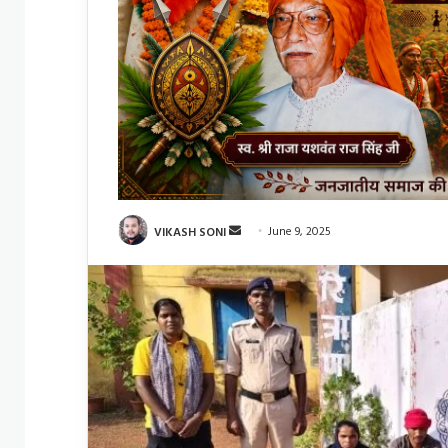
Send
VIKASH SONI
June 9, 2025
an
email