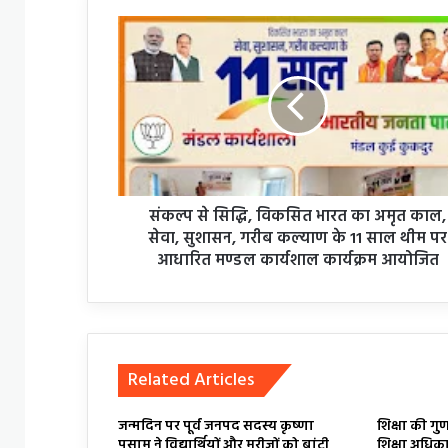
संकल्प
से
सिद्धि,
विकसित
भारत
का
अमृत
काल,
सेवा,
सुशासन,
संकल्प से सिद्धि, विकसित भारत का अमृत काल,
गरीब
सेवा, सुशासन, गरीब कल्याण के 11 साल थीम पर
कल्याण
आधारित मण्डल कार्यशाल कार्यक्रम आयोजित
के
11
साल
थीम
पर
Related Articles
आधारित
मण्डल
कार्यशाल
जन्मदिन पर पूर्व जनपद सदस्य कृष्णा
शिक्षा की गु
पुसाम ने विद्यार्थियों और मरीजों को बांटी
शिक्षा अधिकारी
कार्यक्रम