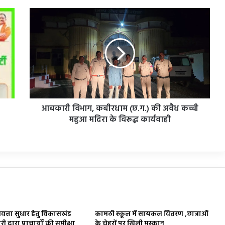
आबकारी
विभाग,
कबीरधाम
(छ.ग.)
की
अवैध
कच्ची
महुआ
मदिरा
के
आबकारी विभाग, कबीरधाम (छ.ग.) की अवैध कच्ची
विरूद्ध
महुआ मदिरा के विरूद्ध कार्यवाही
कार्यवाही
णवत्ता सुधार हेतु विकासखंड
कामठी स्कूल में सायकल वितरण ,छात्राओं
 द्वारा प्राचार्यों की समीक्षा
के चेहरों पर खिली मुस्कान