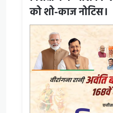
को शो-काज नोटिस।