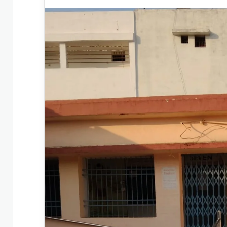
an
email