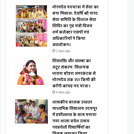
भोरमदेव पदयात्रा में सेवा का
बना मिसाल: देवर्षि श्री नारद
सेवा समिति के विशाल सेवा
शिविर का गृह मंत्री विजय
शर्म कलेक्टर एसपी एवं
अधिकारियों ने किया
अवलोकन।
2 days ago
शिवभक्ति और आस्था का
अटूट संकल्प: विधायक
भावना बोहरा अमरकंटक से
भोरमदेव तक 151 किमी की
करेंगी कांवड़ पद यात्रा।
4 days ago
शासकीय बालक उच्चतर
माध्यमिक विद्यालय उदयपुर
में हर्षोल्लास के साथ मनाया
गया शाला प्रवेश उत्सव
नवप्रवेशी विद्यार्थियों का
तिलक लगाकर किया