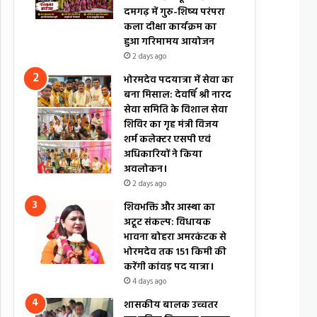
दमगढ़ में गुरु-शिष्य परंपरा
कला दीक्षा कार्यक्रम का
हुआ गरिमामय आयोजन
2 days ago
भोरमदेव पदयात्रा में सेवा का
बना मिसाल: देवर्षि श्री नारद
सेवा समिति के विशाल सेवा
शिविर का गृह मंत्री विजय
शर्म कलेक्टर एसपी एवं
अधिकारियों ने किया
अवलोकन।
2 days ago
शिवभक्ति और आस्था का
अटूट संकल्प: विधायक
भावना बोहरा अमरकंटक से
भोरमदेव तक 151 किमी की
करेंगी कांवड़ पद यात्रा।
4 days ago
शासकीय बालक उच्चतर