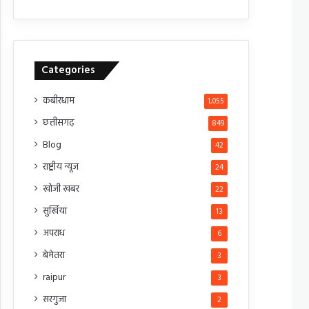
Categories
कबीरधाम
1,055
छत्तीसगढ़
849
Blog
42
राष्ट्रीय न्यूज
24
खोजी खबर
22
सुर्खियां
13
अपराध
6
बेमेतरा
3
raipur
3
सरगुजा
2