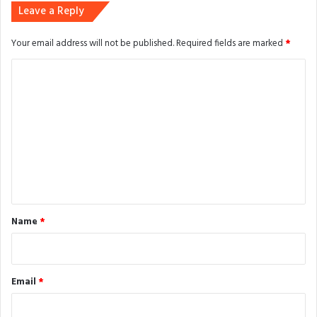
Leave a Reply
Your email address will not be published.
Required fields are marked
*
C
o
m
m
e
n
t
*
Name
*
Email
*