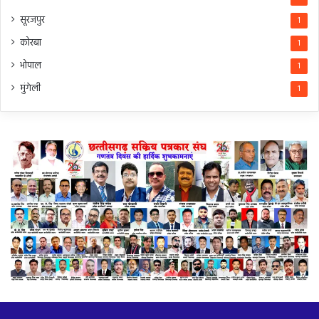
सूरजपुर
1
कोरबा
1
भोपाल
1
मुंगेली
1