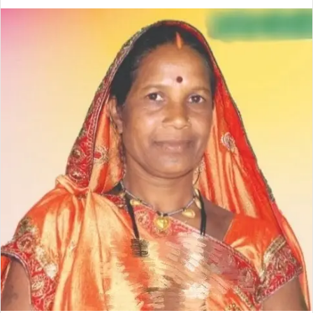
an
email