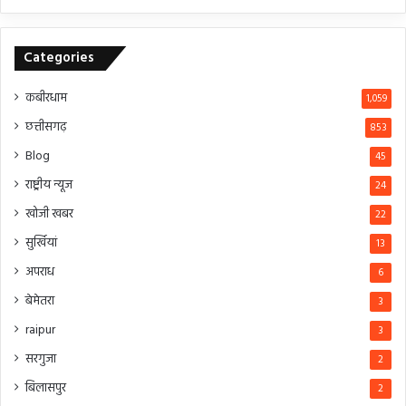
Categories
कबीरधाम
1,059
छत्तीसगढ़
853
Blog
45
राष्ट्रीय न्यूज
24
खोजी खबर
22
सुर्खियां
13
अपराध
6
बेमेतरा
3
raipur
3
सरगुजा
2
बिलासपुर
2