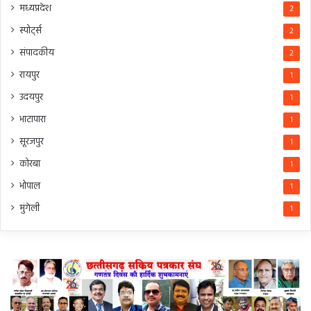
मध्यप्रदेश
2
स्पोर्ट्स
2
संपादकीय
2
रायपुर
1
उदयपुर
1
भाटापारा
1
सूरजपुर
1
कोरबा
1
भोपाल
1
मुंगेली
1