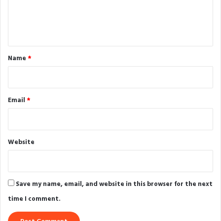
e
n
t
*
Name
*
Email
*
Website
Save my name, email, and website in this browser for the next
time I comment.