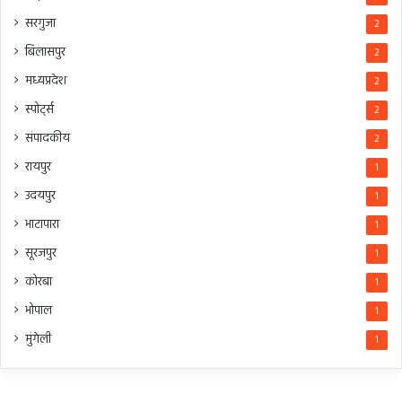
सरगुजा
2
बिलासपुर
2
मध्यप्रदेश
2
स्पोर्ट्स
2
संपादकीय
2
रायपुर
1
उदयपुर
1
भाटापारा
1
सूरजपुर
1
कोरबा
1
भोपाल
1
मुंगेली
1