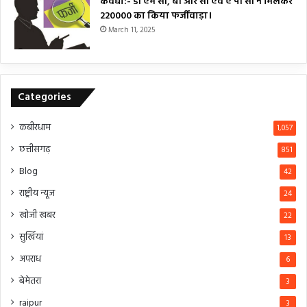
कवर्धा:- डी एम सी, बी आर सी एवं ए पी सी ने मिलकर
₹220000 का किया फर्जीवाड़ा।
March 11, 2025
Categories
कबीरधाम
1,057
छत्तीसगढ़
851
Blog
42
राष्ट्रीय न्यूज
24
खोजी खबर
22
सुर्खियां
13
अपराध
6
बेमेतरा
3
raipur
3