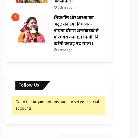
अवलोकन।
5 days ago
शिवभक्ति और आस्था का
अटूट संकल्प: विधायक
भावना बोहरा अमरकंटक से
भोरमदेव तक 151 किमी की
करेंगी कांवड़ पद यात्रा।
7 days ago
Follow Us
Go to the Arqam options page to set your social
accounts.