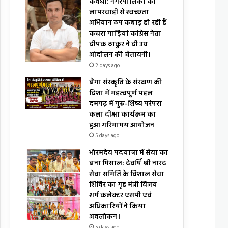
कवर्धा: नगरपालिका की
लापरवाही से स्वच्छता
अभियान ठप कबाड़ हो रही हैं
कचरा गाड़ियां कांग्रेस नेता
दीपक ठाकुर ने दी उग्र
आंदोलन की चेतावनी।
2 days ago
बैगा संस्कृति के संरक्षण की
दिशा में महत्वपूर्ण पहल
दमगढ़ में गुरु-शिष्य परंपरा
कला दीक्षा कार्यक्रम का
हुआ गरिमामय आयोजन
5 days ago
भोरमदेव पदयात्रा में सेवा का
बना मिसाल: देवर्षि श्री नारद
सेवा समिति के विशाल सेवा
शिविर का गृह मंत्री विजय
शर्म कलेक्टर एसपी एवं
अधिकारियों ने किया
अवलोकन।
5 days ago