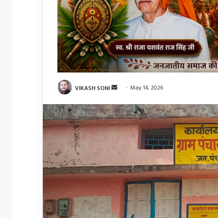
Send
VIKASH SONI
May 14, 2026
an
email