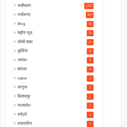
कबीरधाम
1,057
छत्तीसगढ़
851
Blog
43
राष्ट्रीय न्यूज
24
खोजी खबर
22
सुर्खियां
13
अपराध
6
बेमेतरा
3
raipur
3
सरगुजा
2
बिलासपुर
2
मध्यप्रदेश
2
स्पोर्ट्स
2
संपादकीय
2