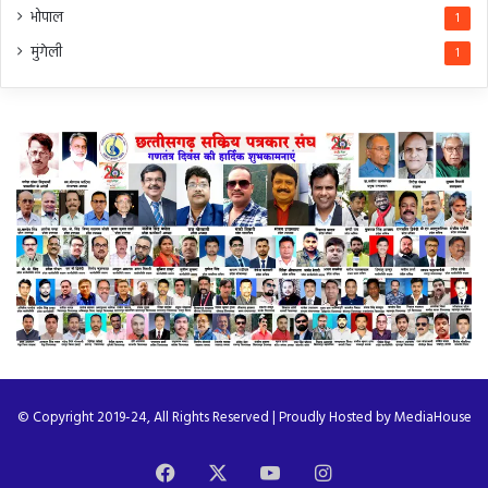
भोपाल
1
मुंगेली
1
© Copyright 2019-24, All Rights Reserved | Proudly Hosted by
MediaHouse
Facebook
X
YouTube
Instagram