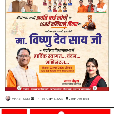
Send
VIKASH SONI
February 6, 2025
2 minutes read
an
email