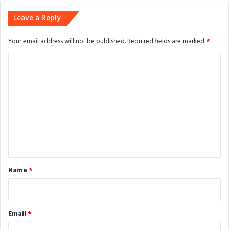
Leave a Reply
Your email address will not be published.
Required fields are marked
*
C
o
m
m
e
n
t
*
Name
*
Email
*