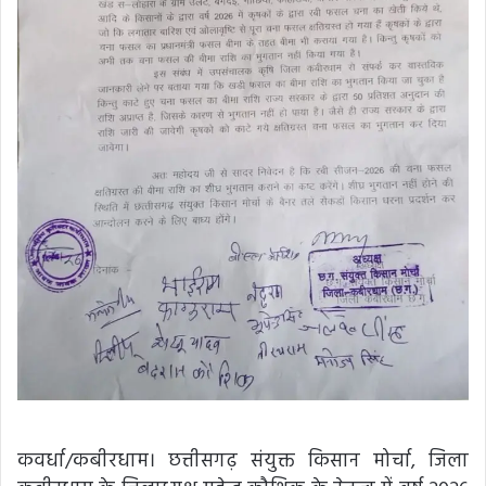
कवर्धा/कबीरधाम। छत्तीसगढ़ संयुक्त किसान मोर्चा, जिला