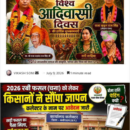
Send
VIKASH SONI
July 9, 2026
1 minute read
an
email