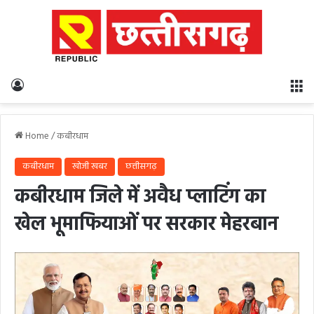
Log In
M
Home
/
कबीरधाम
कबीरधाम
खोजी खबर
छत्तीसगढ़
कबीरधाम जिले में अवैध प्लाटिंग का
खेल भूमाफियाओं पर सरकार मेहरबान