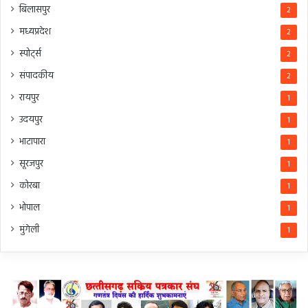
बिलासपुर
2
मध्यप्रदेश
2
स्पोर्ट्स
2
संपादकीय
2
रायपुर
1
उदयपुर
1
भाटापारा
1
सूरजपुर
1
कोरबा
1
भोपाल
1
मुंगेली
1