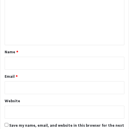
m
m
e
n
t
*
Name
*
Email
*
Website
Save my name, email, and website in this browser for the next