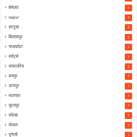
बेमेतरा
3
raipur
3
सरगुजा
2
बिलासपुर
2
मध्यप्रदेश
2
स्पोर्ट्स
2
संपादकीय
2
रायपुर
1
उदयपुर
1
भाटापारा
1
सूरजपुर
1
कोरबा
1
भोपाल
1
मुंगेली
1