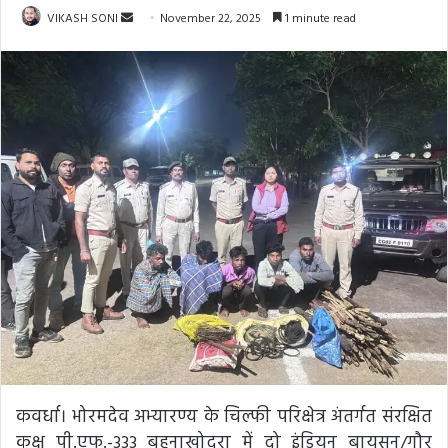
Send
VIKASH SONI
November 22, 2025
1 minute read
an
email
कवर्धा। भोरमदेव अभ्यारण्य के चिल्फी परिक्षेत्र अंतर्गत संरक्षित
कक्ष पी.एफ.-333 बहनाखोदरा में दो इंडियन बायसन/गौर