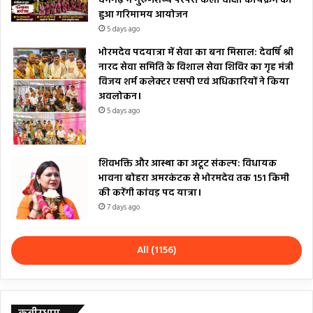
दमगढ़ में गुरु-शिष्य परंपरा कला दीक्षा कार्यक्रम का
हुआ गरिमामय आयोजन
5 days ago
भोरमदेव पदयात्रा में सेवा का बना मिसाल: देवर्षि श्री
नारद सेवा समिति के विशाल सेवा शिविर का गृह मंत्री
विजय शर्म कलेक्टर एसपी एवं अधिकारियों ने किया
अवलोकन।
5 days ago
शिवभक्ति और आस्था का अटूट संकल्प: विधायक
भावना बोहरा अमरकंटक से भोरमदेव तक 151 किमी
की करेंगी कांवड़ पद यात्रा।
7 days ago
All (1156)