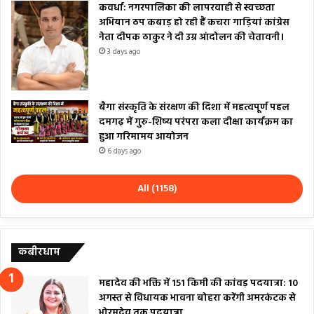
कवर्धा: नगरपालिका की लापरवाही से स्वच्छता
अभियान ठप कबाड़ हो रही हैं कचरा गाड़ियां कांग्रेस
नेता दीपक ठाकुर ने दी उग्र आंदोलन की चेतावनी।
3 days ago
बैगा संस्कृति के संरक्षण की दिशा में महत्वपूर्ण पहल
दमगढ़ में गुरु-शिष्य परंपरा कला दीक्षा कार्यक्रम का
हुआ गरिमामय आयोजन
6 days ago
All (1158)
कबीरधाम
महादेव की भक्ति में 151 किमी की कांवड़ पदयात्रा: 10
अगस्त से विधायक भावना बोहरा करेंगी अमरकंटक से
भोरमदेव तक पदयात्रा