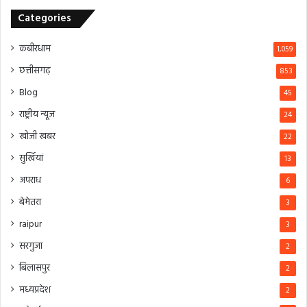
Categories
कबीरधाम
1,059
छत्तीसगढ़
853
Blog
45
राष्ट्रीय न्यूज
24
खोजी खबर
22
सुर्खियां
13
अपराध
6
बेमेतरा
3
raipur
3
सरगुजा
2
बिलासपुर
2
मध्यप्रदेश
2