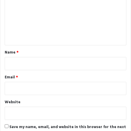
m
m
e
n
t
*
Name
*
Email
*
Website
Save my name, email, and website in this browser for the next