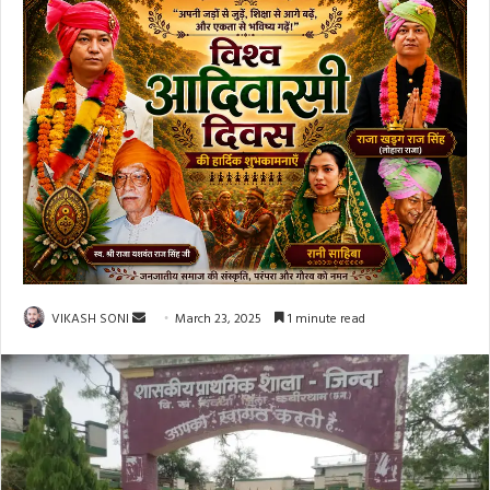
Send
VIKASH SONI
March 23, 2025
1 minute read
an
email