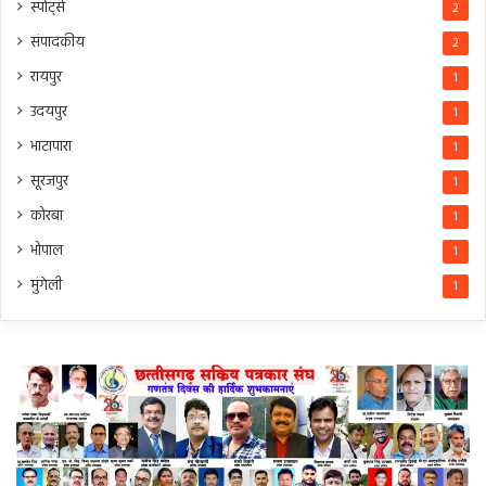
स्पोर्ट्स
2
संपादकीय
2
रायपुर
1
उदयपुर
1
भाटापारा
1
सूरजपुर
1
कोरबा
1
भोपाल
1
मुंगेली
1