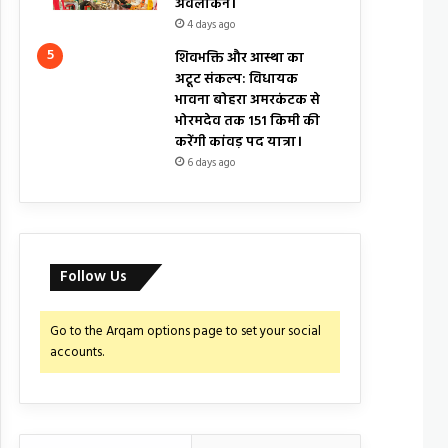
अवलोकन।
4 days ago
शिवभक्ति और आस्था का
अटूट संकल्प: विधायक
भावना बोहरा अमरकंटक से
भोरमदेव तक 151 किमी की
करेंगी कांवड़ पद यात्रा।
6 days ago
Follow Us
Go to the Arqam options page to set your social
accounts.