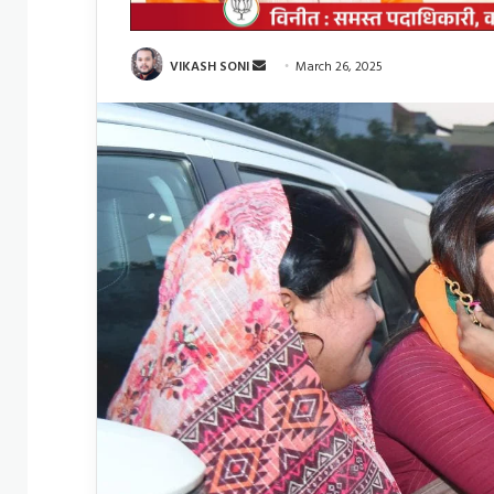
Send
VIKASH SONI
March 26, 2025
an
email