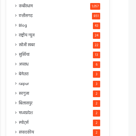
कबीरधाम
1,057
छत्तीसगढ़
851
Blog
43
राष्ट्रीय न्यूज
24
खोजी खबर
22
सुर्खियां
13
अपराध
6
बेमेतरा
3
raipur
3
सरगुजा
2
बिलासपुर
2
मध्यप्रदेश
2
स्पोर्ट्स
2
संपादकीय
2