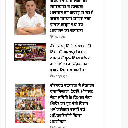
कवर्धा: नगरपालिका की
लापरवाही से स्वच्छता
अभियान ठप कबाड़ हो रही हैं
कचरा गाड़ियां कांग्रेस नेता
दीपक ठाकुर ने दी उग्र
आंदोलन की चेतावनी।
1 day ago
बैगा संस्कृति के संरक्षण की
दिशा में महत्वपूर्ण पहल
दमगढ़ में गुरु-शिष्य परंपरा
कला दीक्षा कार्यक्रम का
हुआ गरिमामय आयोजन
4 days ago
भोरमदेव पदयात्रा में सेवा का
बना मिसाल: देवर्षि श्री नारद
सेवा समिति के विशाल सेवा
शिविर का गृह मंत्री विजय
शर्म कलेक्टर एसपी एवं
अधिकारियों ने किया
अवलोकन।
4 days ago