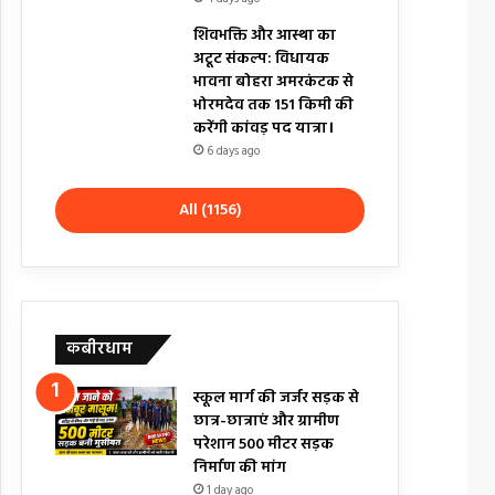
शिवभक्ति और आस्था का
अटूट संकल्प: विधायक
भावना बोहरा अमरकंटक से
भोरमदेव तक 151 किमी की
करेंगी कांवड़ पद यात्रा।
6 days ago
All (1156)
कबीरधाम
स्कूल मार्ग की जर्जर सड़क से
छात्र-छात्राएं और ग्रामीण
परेशान 500 मीटर सड़क
निर्माण की मांग
1 day ago