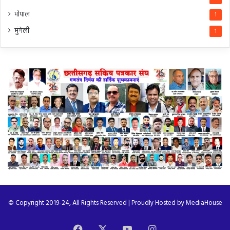
भोपाल
1
मुंगेली
1
© Copyright 2019-24, All Rights Reserved | Proudly Hosted by
MediaHouse
Facebook
X
YouTube
Instagram