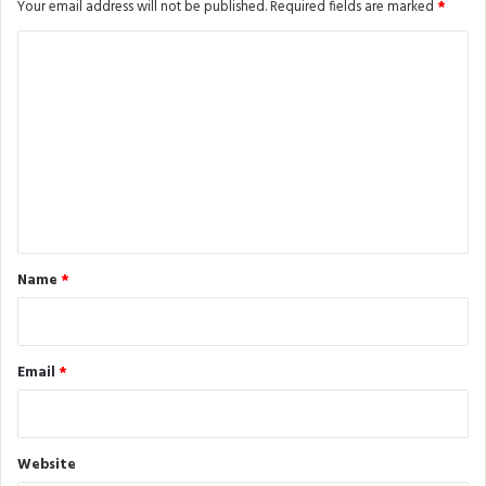
Your email address will not be published.
Required fields are marked
*
C
o
m
m
e
n
t
*
Name
*
Email
*
Website