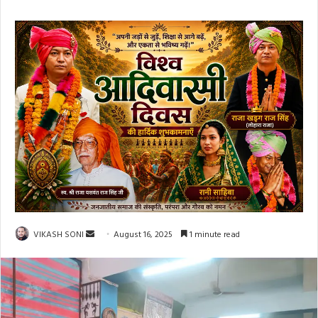
Send
VIKASH SONI
August 16, 2025
1 minute read
an
email