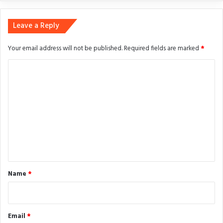
Leave a Reply
Your email address will not be published.
Required fields are marked
*
C
o
m
m
e
n
t
*
Name
*
Email
*