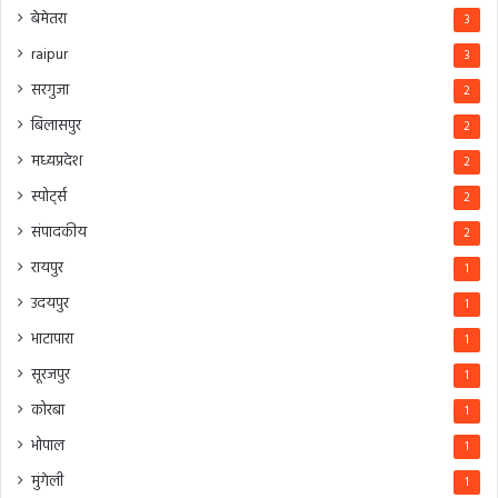
बेमेतरा
3
raipur
3
सरगुजा
2
बिलासपुर
2
मध्यप्रदेश
2
स्पोर्ट्स
2
संपादकीय
2
रायपुर
1
उदयपुर
1
भाटापारा
1
सूरजपुर
1
कोरबा
1
भोपाल
1
मुंगेली
1