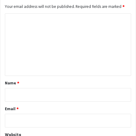
Your email address will not be published.
Required fields are marked
*
C
o
m
m
e
n
t
*
Name
*
Email
*
Website