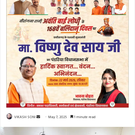
Send
VIKASH SONI
May 7, 2025
1 minute read
an
email