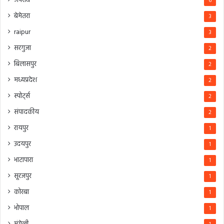
अपराध
6
बेमेतरा
3
raipur
3
सरगुजा
2
बिलासपुर
2
मध्यप्रदेश
2
स्पोर्ट्स
2
संपादकीय
2
रायपुर
1
उदयपुर
1
भाटापारा
1
सूरजपुर
1
कोरबा
1
भोपाल
1