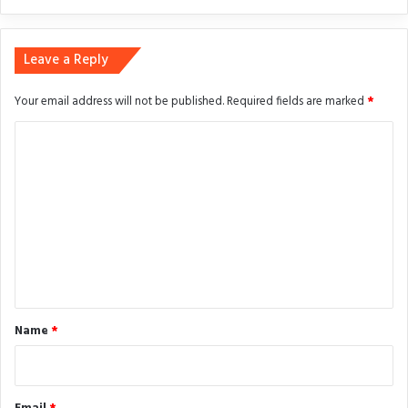
Leave a Reply
Your email address will not be published.
Required fields are marked
*
C
o
m
m
e
n
t
*
Name
*