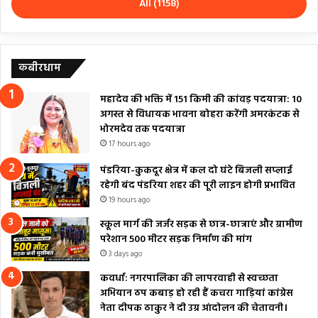
All (1158)
कबीरधाम
महादेव की भक्ति में 151 किमी की कांवड़ पदयात्रा: 10
अगस्त से विधायक भावना बोहरा करेंगी अमरकंटक से
भोरमदेव तक पदयात्रा
17 hours ago
पंडरिया-कुकदूर क्षेत्र में कल दो घंटे बिजली सप्लाई
रहेगी बंद पंडरिया शहर की पूरी लाइन होगी प्रभावित
19 hours ago
स्कूल मार्ग की जर्जर सड़क से छात्र-छात्राएं और ग्रामीण
परेशान 500 मीटर सड़क निर्माण की मांग
3 days ago
कवर्धा: नगरपालिका की लापरवाही से स्वच्छता
अभियान ठप कबाड़ हो रही हैं कचरा गाड़ियां कांग्रेस
नेता दीपक ठाकुर ने दी उग्र आंदोलन की चेतावनी।