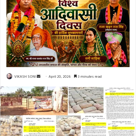
Send
VIKASH SONI
April 20, 2026
3 minutes read
an
email