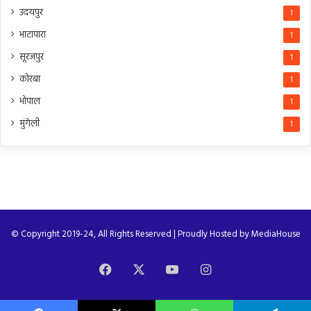
उदयपुर
1
भाटापारा
1
सूरजपुर
1
कोरबा
1
भोपाल
1
मुंगेली
1
© Copyright 2019-24, All Rights Reserved | Proudly Hosted by
MediaHouse
Facebook
X
YouTube
Instagram