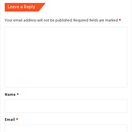
Leave a Reply
Your email address will not be published.
Required fields are marked
*
C
o
m
m
e
n
t
*
Name
*
Email
*