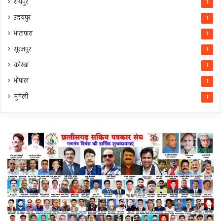
रायपुर
1
उदयपुर
1
भाटापारा
1
सूरजपुर
1
कोरबा
1
भोपाल
1
मुंगेली
1