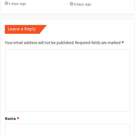
5 days ago
6 days ago
Leave a Reply
Your email address will not be published.
Required fields are marked
*
C
o
m
m
e
n
t
*
Name
*