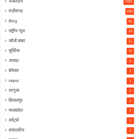
कबीरधाम
1,055
छत्तीसगढ़
849
Blog
42
राष्ट्रीय न्यूज
24
खोजी खबर
22
सुर्खियां
13
अपराध
6
बेमेतरा
3
raipur
3
सरगुजा
2
बिलासपुर
2
मध्यप्रदेश
2
स्पोर्ट्स
2
संपादकीय
2