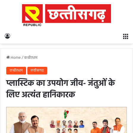
Log In
M
Home
/
कबीरधाम
कबीरधाम
छत्तीसगढ़
प्लास्टिक का उपयोग जीव- जंतुओं के
लिए अत्यंत हानिकारक