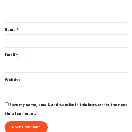
e
n
t
*
Name
*
Email
*
Website
Save my name, email, and website in this browser for the next
time I comment.