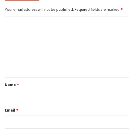
Your email address will not be published.
Required fields are marked
*
C
o
m
m
e
n
t
*
Name
*
Email
*