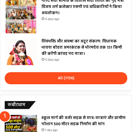
नारद सेवा समिति के विशाल सेवा शिविर का गृह मंत्री
विजय शर्म कलेक्टर एसपी एवं अधिकारियों ने किया
अवलोकन।
4 days ago
शिवभक्ति और आस्था का अटूट संकल्प: विधायक
भावना बोहरा अमरकंटक से भोरमदेव तक 151 किमी
की करेंगी कांवड़ पद यात्रा।
6 days ago
All (1156)
कबीरधाम
स्कूल मार्ग की जर्जर सड़क से छात्र-छात्राएं और ग्रामीण
परेशान 500 मीटर सड़क निर्माण की मांग
1 day ago