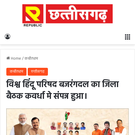
Log In
M
Home
/
कबीरधाम
कबीरधाम
छत्तीसगढ़
विश्व हिंदू परिषद बजरंगदल का जिला
बैठक कवर्धा मे संपन्न हुआ।