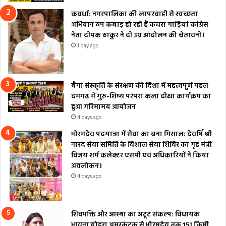
कवर्धा: नगरपालिका की लापरवाही से स्वच्छता
अभियान ठप कबाड़ हो रही हैं कचरा गाड़ियां कांग्रेस
नेता दीपक ठाकुर ने दी उग्र आंदोलन की चेतावनी।
1 day ago
बैगा संस्कृति के संरक्षण की दिशा में महत्वपूर्ण पहल
दमगढ़ में गुरु-शिष्य परंपरा कला दीक्षा कार्यक्रम का
हुआ गरिमामय आयोजन
4 days ago
भोरमदेव पदयात्रा में सेवा का बना मिसाल: देवर्षि श्री
नारद सेवा समिति के विशाल सेवा शिविर का गृह मंत्री
विजय शर्म कलेक्टर एसपी एवं अधिकारियों ने किया
अवलोकन।
4 days ago
शिवभक्ति और आस्था का अटूट संकल्प: विधायक
भावना बोहरा अमरकंटक से भोरमदेव तक 151 किमी