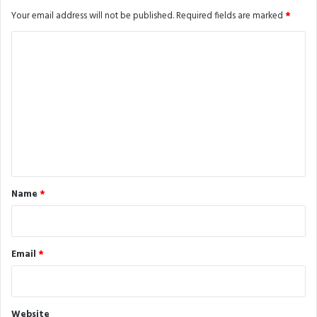
Your email address will not be published.
Required fields are marked
*
C
o
m
m
e
n
t
*
Name
*
Email
*
Website