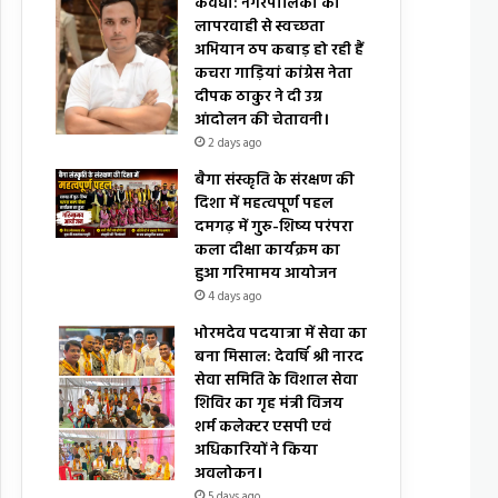
कवर्धा: नगरपालिका की
लापरवाही से स्वच्छता
अभियान ठप कबाड़ हो रही हैं
कचरा गाड़ियां कांग्रेस नेता
दीपक ठाकुर ने दी उग्र
आंदोलन की चेतावनी।
2 days ago
बैगा संस्कृति के संरक्षण की
दिशा में महत्वपूर्ण पहल
दमगढ़ में गुरु-शिष्य परंपरा
कला दीक्षा कार्यक्रम का
हुआ गरिमामय आयोजन
4 days ago
भोरमदेव पदयात्रा में सेवा का
बना मिसाल: देवर्षि श्री नारद
सेवा समिति के विशाल सेवा
शिविर का गृह मंत्री विजय
शर्म कलेक्टर एसपी एवं
अधिकारियों ने किया
अवलोकन।
5 days ago