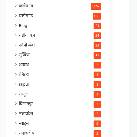
कबीरधाम
1,057
छत्तीसगढ़
851
Blog
43
राष्ट्रीय न्यूज
24
खोजी खबर
22
सुर्खियां
13
अपराध
6
बेमेतरा
3
raipur
3
सरगुजा
2
बिलासपुर
2
मध्यप्रदेश
2
स्पोर्ट्स
2
संपादकीय
2