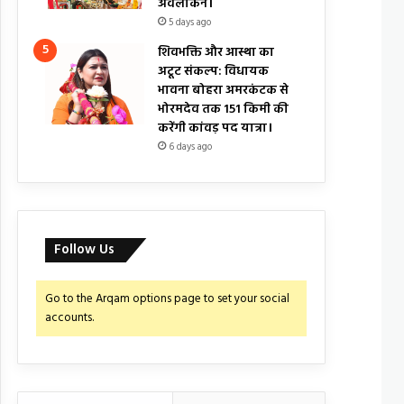
अवलोकन।
5 days ago
शिवभक्ति और आस्था का
अटूट संकल्प: विधायक
भावना बोहरा अमरकंटक से
भोरमदेव तक 151 किमी की
करेंगी कांवड़ पद यात्रा।
6 days ago
Follow Us
Go to the Arqam options page to set your social
accounts.