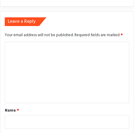
Leave a Reply
Your email address will not be published.
Required fields are marked
*
C
o
m
m
e
n
t
*
Name
*