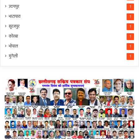
उदयपुर
1
भाटापारा
1
सूरजपुर
1
कोरबा
1
भोपाल
1
मुंगेली
1