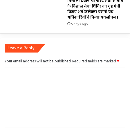
मिसाल: देवर्षि श्री नारद सेवा समिति
के विशाल सेवा शिविर का गृह मंत्री
विजय शर्म कलेक्टर एसपी एवं
अधिकारियों ने किया अवलोकन।
5 days ago
Leave a Reply
Your email address will not be published.
Required fields are marked
*
C
o
m
m
e
n
t