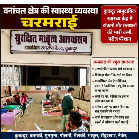
an
email