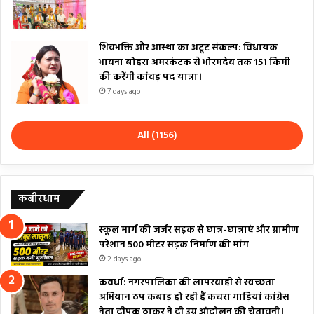
शिवभक्ति और आस्था का अटूट संकल्प: विधायक
भावना बोहरा अमरकंटक से भोरमदेव तक 151 किमी
की करेंगी कांवड़ पद यात्रा।
7 days ago
All (1156)
कबीरधाम
स्कूल मार्ग की जर्जर सड़क से छात्र-छात्राएं और ग्रामीण
परेशान 500 मीटर सड़क निर्माण की मांग
2 days ago
कवर्धा: नगरपालिका की लापरवाही से स्वच्छता
अभियान ठप कबाड़ हो रही हैं कचरा गाड़ियां कांग्रेस
नेता दीपक ठाकुर ने दी उग्र आंदोलन की चेतावनी।