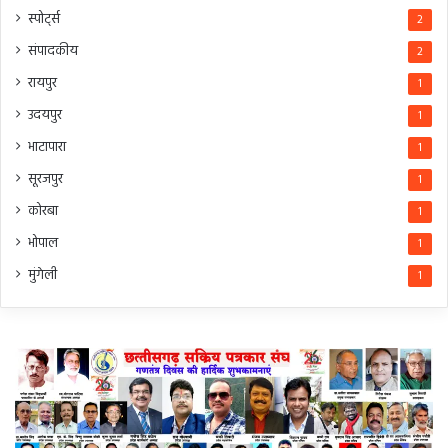
स्पोर्ट्स
2
संपादकीय
2
रायपुर
1
उदयपुर
1
भाटापारा
1
सूरजपुर
1
कोरबा
1
भोपाल
1
मुंगेली
1