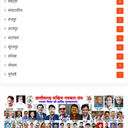
स्पोर्ट्स
2
संपादकीय
2
रायपुर
1
उदयपुर
1
भाटापारा
1
सूरजपुर
1
कोरबा
1
भोपाल
1
मुंगेली
1