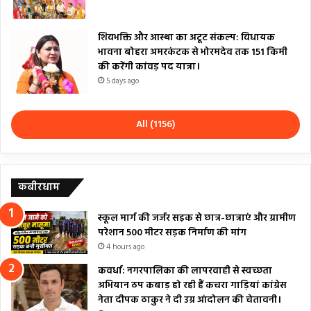
शिवभक्ति और आस्था का अटूट संकल्प: विधायक
भावना बोहरा अमरकंटक से भोरमदेव तक 151 किमी
की करेंगी कांवड़ पद यात्रा।
5 days ago
All (1156)
कबीरधाम
स्कूल मार्ग की जर्जर सड़क से छात्र-छात्राएं और ग्रामीण
परेशान 500 मीटर सड़क निर्माण की मांग
4 hours ago
कवर्धा: नगरपालिका की लापरवाही से स्वच्छता
अभियान ठप कबाड़ हो रही हैं कचरा गाड़ियां कांग्रेस
नेता दीपक ठाकुर ने दी उग्र आंदोलन की चेतावनी।