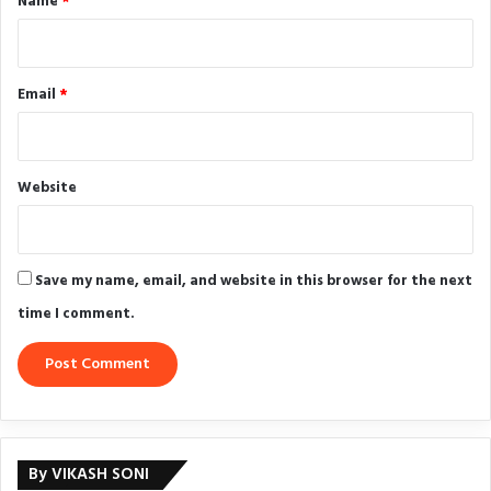
Name
*
Email
*
Website
Save my name, email, and website in this browser for the next
time I comment.
By VIKASH SONI