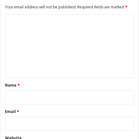
Your email address will not be published.
Required fields are marked
*
C
o
m
m
e
n
t
*
Name
*
Email
*
Website