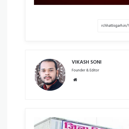
VIKASH SONI
Founder & Editor
Website
DMF
फंड