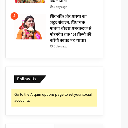
अवलोकन।
4 days ago
शिवभक्ति और आस्था का
अटूट संकल्प: विधायक
भावना बोहरा अमरकंटक से
भोरमदेव तक 151 किमी की
करेंगी कांवड़ पद यात्रा।
6 days ago
Follow Us
Go to the Arqam options page to set your social
accounts.