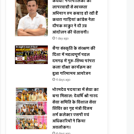
कवर्धा: नगरपालिका की
लापरवाही से स्वच्छता
अभियान ठप कबाड़ हो रही हैं
कचरा गाड़ियां कांग्रेस नेता
दीपक ठाकुर ने दी उग्र
आंदोलन की चेतावनी।
1 day ago
बैगा संस्कृति के संरक्षण की
दिशा में महत्वपूर्ण पहल
दमगढ़ में गुरु-शिष्य परंपरा
कला दीक्षा कार्यक्रम का
हुआ गरिमामय आयोजन
4 days ago
भोरमदेव पदयात्रा में सेवा का
बना मिसाल: देवर्षि श्री नारद
सेवा समिति के विशाल सेवा
शिविर का गृह मंत्री विजय
शर्म कलेक्टर एसपी एवं
अधिकारियों ने किया
अवलोकन।
4 days ago