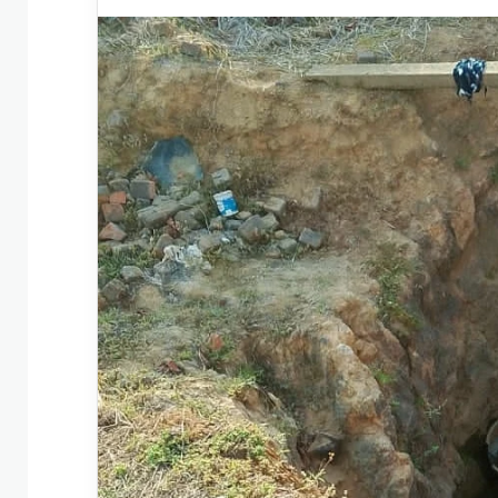
an
email