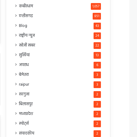
कबीरधाम
1,057
छत्तीसगढ़
851
Blog
43
राष्ट्रीय न्यूज
24
खोजी खबर
22
सुर्खियां
13
अपराध
6
बेमेतरा
3
raipur
3
सरगुजा
2
बिलासपुर
2
मध्यप्रदेश
2
स्पोर्ट्स
2
संपादकीय
2