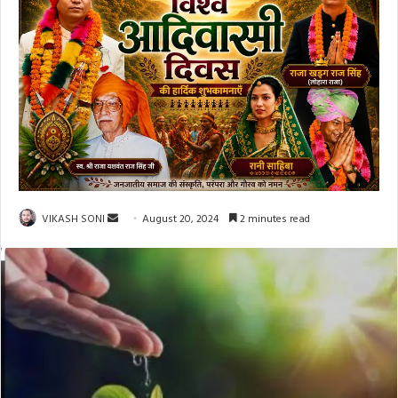
Send
VIKASH SONI
August 20, 2024
2 minutes read
an
email