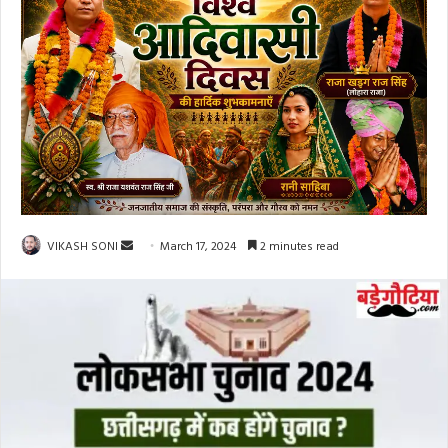
Send
VIKASH SONI
March 17, 2024
2 minutes read
an
email