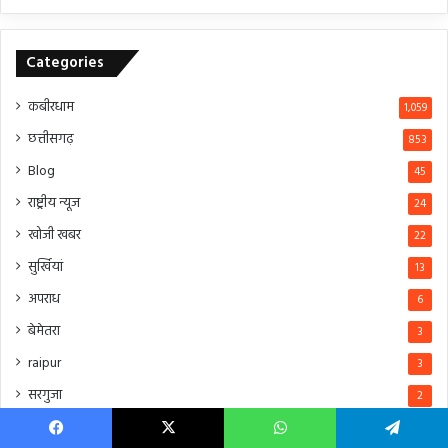
Categories
कबीरधाम
1,059
छत्तीसगढ़
853
Blog
45
राष्ट्रीय न्यूज
24
खोजी खबर
22
सुर्खियां
13
अपराध
6
बेमेतरा
3
raipur
3
सरगुजा
2
बिलासपुर
2
Facebook
X
WhatsApp
Telegram