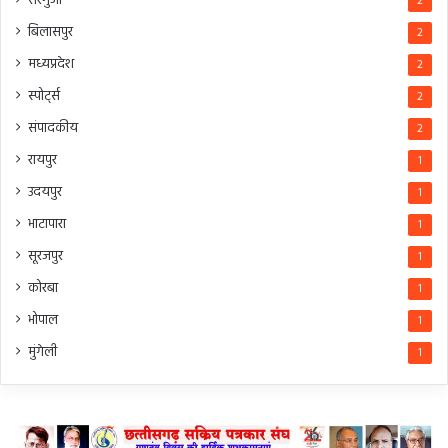
सरगुजा
2
बिलासपुर
2
मध्यप्रदेश
2
स्पोर्ट्स
2
संपादकीय
2
रायपुर
1
उदयपुर
1
भाटापारा
1
सूरजपुर
1
कोरबा
1
भोपाल
1
मुंगेली
1