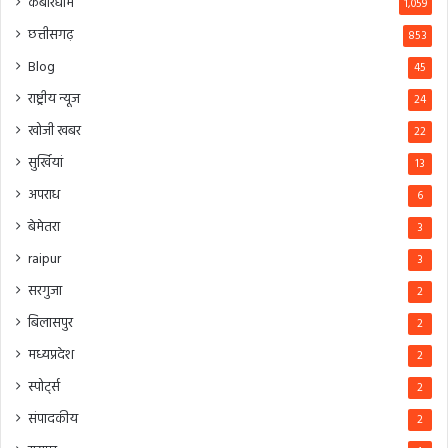
कबीरधाम
1,059
छत्तीसगढ़
853
Blog
45
राष्ट्रीय न्यूज
24
खोजी खबर
22
सुर्खियां
13
अपराध
6
बेमेतरा
3
raipur
3
सरगुजा
2
बिलासपुर
2
मध्यप्रदेश
2
स्पोर्ट्स
2
संपादकीय
2