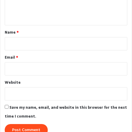
e
n
t
*
Name
*
Email
*
Website
Save my name, email, and website in this browser for the next
time I comment.