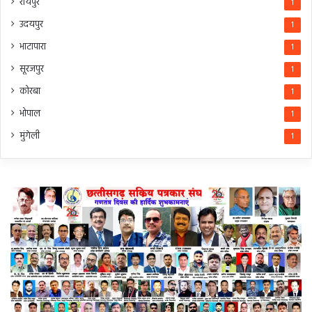
रायपुर
1
उदयपुर
1
भाटापारा
1
सूरजपुर
1
कोरबा
1
भोपाल
1
मुंगेली
1