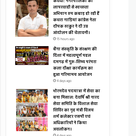
कवर्धा: नगरपालिका की
लापरवाही से स्वच्छता
अभियान ठप कबाड़ हो रही हैं
कचरा गाड़ियां कांग्रेस नेता
दीपक ठाकुर ने दी उग्र
आंदोलन की चेतावनी।
15 hours ago
बैगा संस्कृति के संरक्षण की
दिशा में महत्वपूर्ण पहल
दमगढ़ में गुरु-शिष्य परंपरा
कला दीक्षा कार्यक्रम का
हुआ गरिमामय आयोजन
4 days ago
भोरमदेव पदयात्रा में सेवा का
बना मिसाल: देवर्षि श्री नारद
सेवा समिति के विशाल सेवा
शिविर का गृह मंत्री विजय
शर्म कलेक्टर एसपी एवं
अधिकारियों ने किया
अवलोकन।
4 days ago