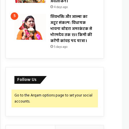
अवलोकन।
4 days ago
शिवभक्ति और आस्था का
अटूट संकल्प: विधायक
भावना बोहरा अमरकंटक से
भोरमदेव तक 151 किमी की
करेंगी कांवड़ पद यात्रा।
5 days ago
Follow Us
Go to the Arqam options page to set your social
accounts.