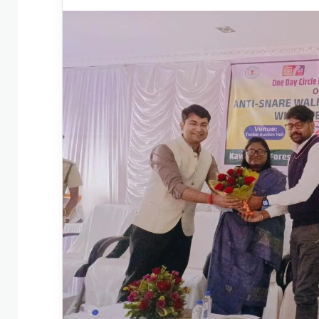
an
email