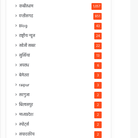
कबीरधाम
1,057
छत्तीसगढ़
851
Blog
43
राष्ट्रीय न्यूज
24
खोजी खबर
22
सुर्खियां
13
अपराध
6
बेमेतरा
3
raipur
3
सरगुजा
2
बिलासपुर
2
मध्यप्रदेश
2
स्पोर्ट्स
2
संपादकीय
2