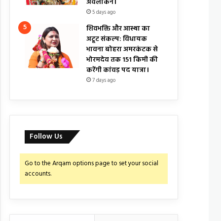
अवलोकन।
5 days ago
शिवभक्ति और आस्था का
अटूट संकल्प: विधायक
भावना बोहरा अमरकंटक से
भोरमदेव तक 151 किमी की
करेंगी कांवड़ पद यात्रा।
7 days ago
Follow Us
Go to the Arqam options page to set your social
accounts.