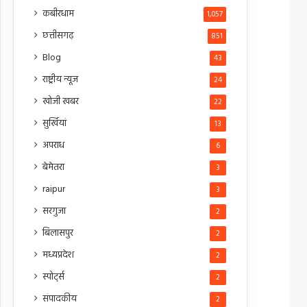
कबीरधाम
1,057
छत्तीसगढ़
851
Blog
43
राष्ट्रीय न्यूज
24
खोजी खबर
22
सुर्खियां
13
अपराध
6
बेमेतरा
3
raipur
3
सरगुजा
2
बिलासपुर
2
मध्यप्रदेश
2
स्पोर्ट्स
2
संपादकीय
2