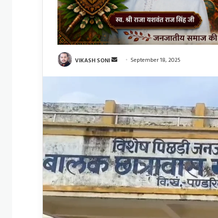
Send
VIKASH SONI
September 18, 2025
an
email