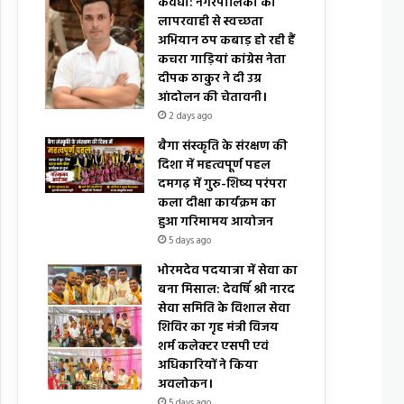
कवर्धा: नगरपालिका की
लापरवाही से स्वच्छता
अभियान ठप कबाड़ हो रही हैं
कचरा गाड़ियां कांग्रेस नेता
दीपक ठाकुर ने दी उग्र
आंदोलन की चेतावनी।
2 days ago
बैगा संस्कृति के संरक्षण की
दिशा में महत्वपूर्ण पहल
दमगढ़ में गुरु-शिष्य परंपरा
कला दीक्षा कार्यक्रम का
हुआ गरिमामय आयोजन
5 days ago
भोरमदेव पदयात्रा में सेवा का
बना मिसाल: देवर्षि श्री नारद
सेवा समिति के विशाल सेवा
शिविर का गृह मंत्री विजय
शर्म कलेक्टर एसपी एवं
अधिकारियों ने किया
अवलोकन।
5 days ago