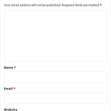
Your email address will not be published.
Required fields are marked
*
C
o
m
m
e
n
t
*
Name
*
Email
*
Website