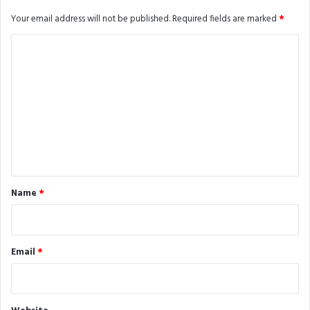
Your email address will not be published.
Required fields are marked
*
C
o
m
m
e
n
t
*
Name
*
Email
*