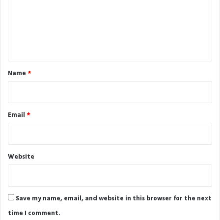
m
e
n
t
*
Name
*
Email
*
Website
Save my name, email, and website in this browser for the next
time I comment.