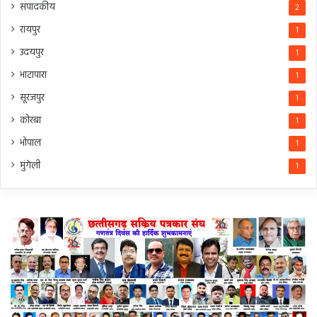
संपादकीय
2
रायपुर
1
उदयपुर
1
भाटापारा
1
सूरजपुर
1
कोरबा
1
भोपाल
1
मुंगेली
1