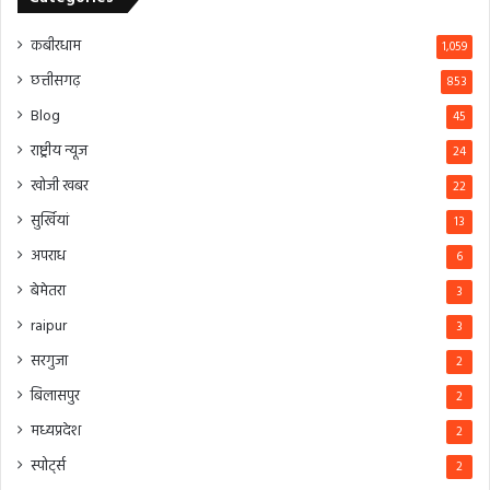
कबीरधाम
1,059
छत्तीसगढ़
853
Blog
45
राष्ट्रीय न्यूज
24
खोजी खबर
22
सुर्खियां
13
अपराध
6
बेमेतरा
3
raipur
3
सरगुजा
2
बिलासपुर
2
मध्यप्रदेश
2
स्पोर्ट्स
2